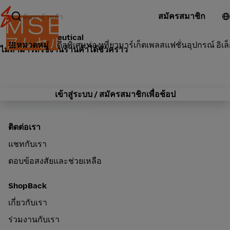
สมัครสมาชิก
Amsel Nutraceutical
หมวดหมู่
ดีลพิเศษ
ท่องเที่ยว
มาร์เก็ตเพลส
แฟชั่น
อุปกรณ์ อิเล
ไม่สามารถใช้งานร้านค้าได้ชั่วคราว
เข้าสู่ระบบ / สมัครสมาชิกเพื่อช้อป
ติดต่อเรา
แชทกับเรา
ตอบข้อสงสัยและช่วยเหลือ
ShopBack
เกี่ยวกับเรา
ร่วมงานกับเรา