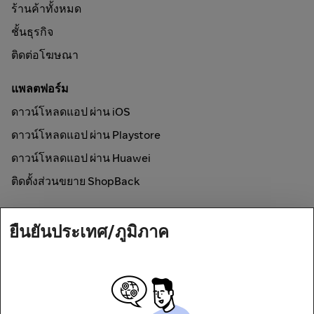
ร้านค้าทั้งหมด
ชั้นธุรกิจ
ติดต่อโฆษณา
แพลตฟอร์ม
ดาวน์โหลดแอป ผ่าน iOS
ดาวน์โหลดแอป ผ่าน Playstore
ดาวน์โหลดแอป ผ่าน Huawei
ติดตั้งส่วนขยาย ShopBack
วิธีการใช้งาน
ยืนยันประเทศ/ภูมิภาค
ช้อปออนไลน์และรับเงินคืน
Secured by