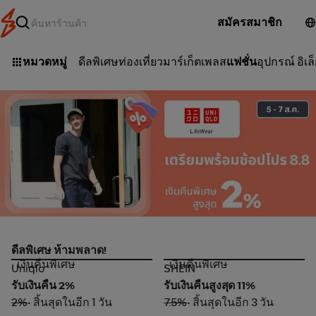
สมัครสมาชิก
หมวดหมู่
ดีลพิเศษ
ท่องเที่ยว
มาร์เก็ตเพลส
แฟชั่น
อุปกรณ์ อิเล
Uniqlo_2026-08-05_app_l1_fashion_hero
ดีลพิเศษ ห้ามพลาด!
เงินคืนพิเศษ
เงินคืนพิเศษ
Uniqlo
SHEIN
Uniqlo
SHEIN
รับเงินคืน 2%
รับเงินคืนสูงสุด 11%
2%
• สิ้นสุดในอีก 1 วัน
7.5%
• สิ้นสุดในอีก 3 วัน