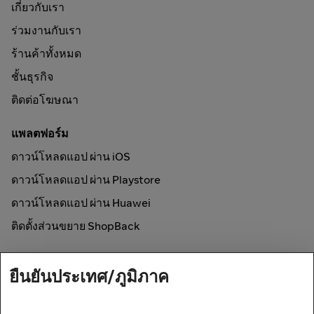
เกี่ยวกับเรา
ร่วมงานกับเรา
ร้านค้าทั้งหมด
ชั้นธุรกิจ
ติดต่อโฆษณา
แพลตฟอร์ม
ดาวน์โหลดแอป ผ่าน iOS
ดาวน์โหลดแอป ผ่าน Playstore
ดาวน์โหลดแอป ผ่าน Huawei
ติดตั้งส่วนขยาย ShopBack
วิธีการใช้งาน
ยืนยันประเทศ/ภูมิภาค
ช้อปออนไลน์และรับเงินคืน