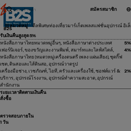
สมัครสมาชิก
มาร์เก็ตเพลส
หมวดหมู่
ดีลพิเศษ
ท่องเที่ยว
มาร์เก็ตเพลส
แฟชั่น
อุปกรณ์ อิเล
B2S
รับเงินคืนสูงสุด 5%
หนังสือภาษาไทยหมวดหมู่อื่นๆ, หนังสือภาษาต่างประเทศ
5%
เฟอร์นิเจอร์, ของขวัญและงานพิมพ์, สมาร์ทและไลฟ์สไตล์,
4%
หนังสือภาษาไทย (หมดวหมู่เครื่องดนตรี เพลง แผ่นเสียง), ชุดกิ๊ฟ
เซต, ดินสอและไส้ดินสอ, อุปกรณ์วาดรูป
เครื่องมือช่าง, เวชภัณฑ์, ไอที, ครัวและเครื่องใช้, ซอฟต์แวร์ &
2%
บริการ, อุปกรณ์โรงงาน, อุปกรณ์ทำความสะอาด, อุปกรณ์
สำนักงาน
ระยะเวลาติดตามเงินคืน
สั่งซื้อ
ตรวจสอบภายใน
1 วัน