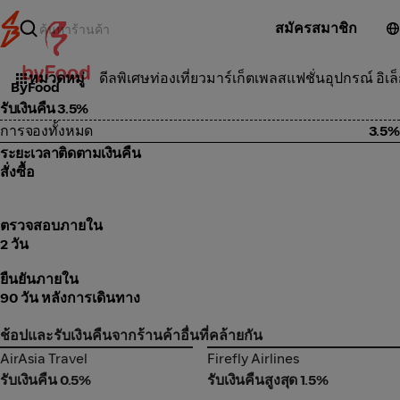
สมัครสมาชิก
ท่องเที่ยว
หมวดหมู่
ดีลพิเศษ
ท่องเที่ยว
มาร์เก็ตเพลส
แฟชั่น
อุปกรณ์ อิเล
ByFood
รับเงินคืน 3.5%
การจองทั้งหมด
3.5%
ระยะเวลาติดตามเงินคืน
สั่งซื้อ
ตรวจสอบภายใน
2 วัน
ยืนยันภายใน
90 วัน หลังการเดินทาง
ช้อปและรับเงินคืนจากร้านค้าอื่นที่คล้ายกัน
AirAsia Travel
Firefly Airlines
AirAsia Travel
Firefly Airlines
รับเงินคืน 0.5%
รับเงินคืนสูงสุด 1.5%