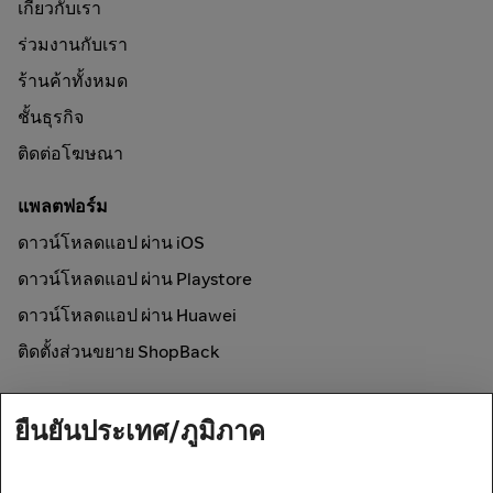
เกี่ยวกับเรา
ร่วมงานกับเรา
ร้านค้าทั้งหมด
ชั้นธุรกิจ
ติดต่อโฆษณา
แพลตฟอร์ม
ดาวน์โหลดแอป ผ่าน iOS
ดาวน์โหลดแอป ผ่าน Playstore
ดาวน์โหลดแอป ผ่าน Huawei
ติดตั้งส่วนขยาย ShopBack
วิธีการใช้งาน
ยืนยันประเทศ/ภูมิภาค
ช้อปออนไลน์และรับเงินคืน