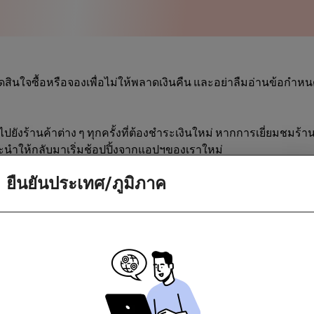
สินใจซื้อหรือจองเพื่อไม่ให้พลาดเงินคืน และอย่าลืมอ่านข้อกำห
ไปยังร้านค้าต่าง ๆ ทุกครั้งที่ต้องชำระเงินใหม่ หากการเยี่ยมชมร้
นำให้กลับมาเริ่มช้อปปิ้งจากแอปฯของเราใหม่
ยืนยันประเทศ/ภูมิภาค