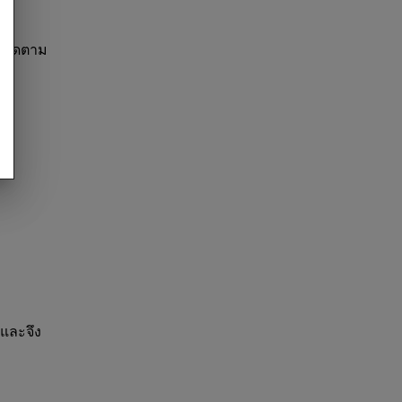
ูกติดตาม
 และจึง