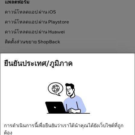
แพลตฟอร์ม
ดาวน์โหลดแอป ผ่าน iOS
ดาวน์โหลดแอป ผ่าน Playstore
ดาวน์โหลดแอป ผ่าน Huawei
ติดตั้งส่วนขยาย ShopBack
วิธีการใช้งาน
ยืนยันประเทศ/ภูมิภาค
ช้อปออนไลน์และรับเงินคืน
Secured by
การดำเนินการนี้เพื่อยืนยันว่าเราได้นำคุณได้ยังเว็บไซต์ที่ถูก
ต้อง