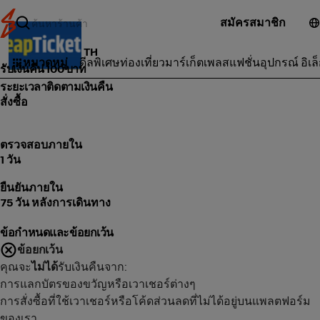
สมัครสมาชิก
CheapTickets TH
หมวดหมู่
ดีลพิเศษ
ท่องเที่ยว
มาร์เก็ตเพลส
แฟชั่น
อุปกรณ์ อิเล
รับเงินคืน 100 บาท
ระยะเวลาติดตามเงินคืน
สั่งซื้อ
ตรวจสอบภายใน
1 วัน
ยืนยันภายใน
75 วัน หลังการเดินทาง
ข้อกำหนดและข้อยกเว้น
ข้อยกเว้น
คุณจะ
ไม่ได้
รับเงินคืนจาก:
การแลกบัตรของขวัญหรือเวาเชอร์ต่างๆ
การสั่งซื้อที่ใช้เวาเชอร์หรือโค้ดส่วนลดที่ไม่ได้อยู่บนแพลตฟอร์ม
ของเรา