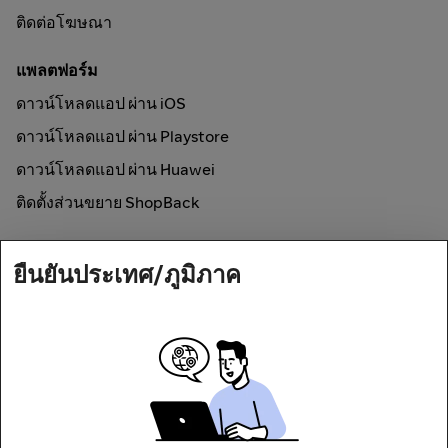
ติดต่อโฆษณา
แพลตฟอร์ม
ดาวน์โหลดแอป ผ่าน iOS
ดาวน์โหลดแอป ผ่าน Playstore
ดาวน์โหลดแอป ผ่าน Huawei
ติดตั้งส่วนขยาย ShopBack
วิธีการใช้งาน
ยืนยันประเทศ/ภูมิภาค
ช้อปออนไลน์และรับเงินคืน
Secured by