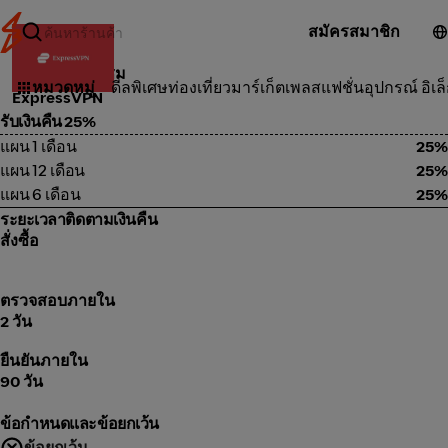
สมัครสมาชิก
บริการ ซ่อมแซม
หมวดหมู่
ดีลพิเศษ
ท่องเที่ยว
มาร์เก็ตเพลส
แฟชั่น
อุปกรณ์ อิเล
ExpressVPN
รับเงินคืน 25%
แผน 1 เดือน
25%
แผน 12 เดือน
25%
แผน 6 เดือน
25%
ระยะเวลาติดตามเงินคืน
สั่งซื้อ
ตรวจสอบภายใน
2 วัน
ยืนยันภายใน
90 วัน
ข้อกำหนดและข้อยกเว้น
ข้อยกเว้น