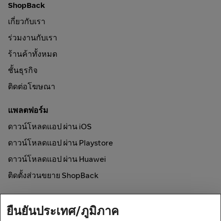
ShopBack
เกี่ยวกับเรา
ร่วมงานกับเรา
ร้านค้าทั้งหมด
ชั้นธุรกิจ
ติดต่อโฆษณา
แพลตฟอร์ม
ดาวน์โหลดแอป ผ่าน iOS
ดาวน์โหลดแอป ผ่าน Playstore
ดาวน์โหลดแอป ผ่าน Huawei
ติดตั้งส่วนขยาย ShopBack
วิธีการใช้งาน
ยืนยันประเทศ/ภูมิภาค
ช้อปออนไลน์และรับเงินคืน