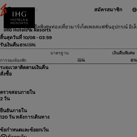
สมัครสมาชิก
ท่องเที่ยว
หมวดหมู่
ดีลพิเศษ
ท่องเที่ยว
มาร์เก็ตเพลส
แฟชั่น
อุปกรณ์ อิเล
IHG Hotels & Resorts
สิ้นสุดวันที่ 10/08 • 03:59
รับเงินคืน 6%
1.5%
มาตรฐาน
เงินคืนพิเศษ
การจองห้องพัก
1.5%
6%
ระยะเวลาติดตามเงินคืน
สั่งซื้อ
ตรวจสอบภายใน
2 วัน
ยืนยันภายใน
120 วัน หลังการเดินทาง
ข้อกำหนดและข้อยกเว้น