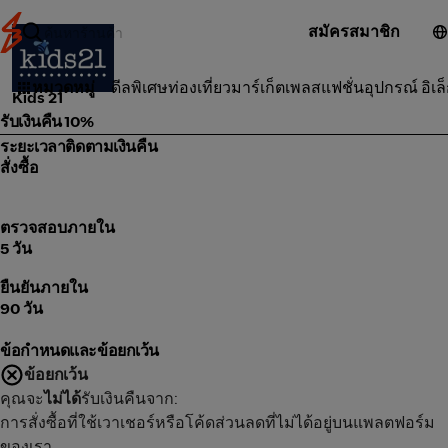
สมัครสมาชิก
แม่และเด็ก
หมวดหมู่
ดีลพิเศษ
ท่องเที่ยว
มาร์เก็ตเพลส
แฟชั่น
อุปกรณ์ อิเล
Kids 21
รับเงินคืน 10%
ระยะเวลาติดตามเงินคืน
สั่งซื้อ
ตรวจสอบภายใน
5 วัน
ยืนยันภายใน
90 วัน
ข้อกำหนดและข้อยกเว้น
ข้อยกเว้น
คุณจะ
ไม่ได้
รับเงินคืนจาก:
การสั่งซื้อที่ใช้เวาเชอร์หรือโค้ดส่วนลดที่ไม่ได้อยู่บนแพลตฟอร์ม
ของเรา