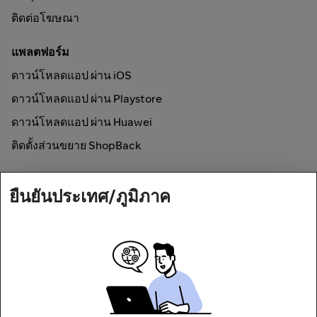
ติดต่อโฆษณา
แพลตฟอร์ม
ดาวน์โหลดแอป ผ่าน iOS
ดาวน์โหลดแอป ผ่าน Playstore
ดาวน์โหลดแอป ผ่าน Huawei
ติดตั้งส่วนขยาย ShopBack
วิธีการใช้งาน
ยืนยันประเทศ/ภูมิภาค
ช้อปออนไลน์และรับเงินคืน
Secured by