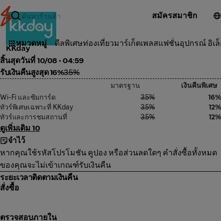
สมัครสมาชิก
ท่องเที่ยว
หมวดหมู่
ดีลพิเศษ
ท่องเที่ยว
มาร์เก็ตเพลส
แฟชั่น
อุปกรณ์ อิเล
KKday
สิ้นสุดวันที่ 10/08 • 04:59
รับเงินคืนสูงสุด 16%
3.5%
มาตรฐาน
เงินคืนพิเศษ
Wi-Fi และซิมการ์ด
3.5%
16%
ทัวร์พิเศษเฉพาะที่ KKday
3.5%
12%
ทัวร์และการชมสถานที่
3.5%
12%
ดูเพิ่มเติม 10
จำไว้
หากคุณใช้รหัสโปรโมชัน คูปอง หรือส่วนลดใดๆ คำสั่งซื้อทั้งหมด
ของคุณจะไม่เข้าเกณฑ์รับเงินคืน
ระยะเวลาติดตามเงินคืน
สั่งซื้อ
ตรวจสอบภายใน