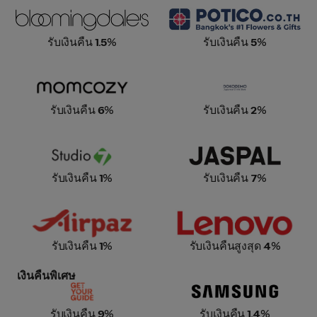
Bloomingdales
Potico
รับเงินคืน
1.5
%
รับเงินคืน
5
%
Momcozy
DOKODEMO
รับเงินคืน
6
%
รับเงินคืน
2
%
Studio 7
Jaspal
รับเงินคืน
1
%
รับเงินคืน
7
%
Airpaz
Lenovo TH
รับเงินคืน
1
%
รับเงินคืนสูงสุด
4
%
เงินคืนพิเศษ
Get Your Guide
Samsung Corporate &
Education Store
รับเงินคืน
9
%
รับเงินคืน
1.4
%