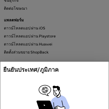
ชั้นธุรกิจ
ติดต่อโฆษณา
แพลตฟอร์ม
ดาวน์โหลดแอป ผ่าน iOS
ดาวน์โหลดแอป ผ่าน Playstore
ดาวน์โหลดแอป ผ่าน Huawei
ติดตั้งส่วนขยาย ShopBack
วิธีการใช้งาน
ยืนยันประเทศ/ภูมิภาค
ช้อปออนไลน์และรับเงินคืน
Secured by