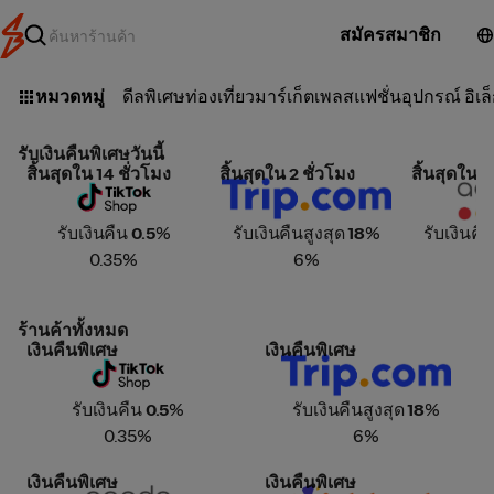
สมัครสมาชิก
หมวดหมู่
ดีลพิเศษ
ท่องเที่ยว
มาร์เก็ตเพลส
แฟชั่น
อุปกรณ์ อิเล
รับเงินคืนพิเศษวันนี้
สิ้นสุดใน 14 ชั่วโมง
สิ้นสุดใน 2 ชั่วโมง
สิ้นสุดใน 2
TikTok Shop
Trip.com
Agoda
รับเงินคืน
0.5
%
รับเงินคืนสูงสุด
18
%
รับเงินคื
0.35%
6%
4
ร้านค้าทั้งหมด
เงินคืนพิเศษ
เงินคืนพิเศษ
TikTok Shop
Trip.com
รับเงินคืน
0.5
%
รับเงินคืนสูงสุด
18
%
0.35%
6%
เงินคืนพิเศษ
เงินคืนพิเศษ
Agoda
Klook