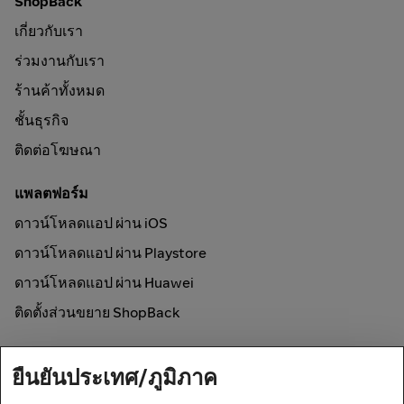
ShopBack
เกี่ยวกับเรา
ร่วมงานกับเรา
ร้านค้าทั้งหมด
ชั้นธุรกิจ
ติดต่อโฆษณา
แพลตฟอร์ม
ดาวน์โหลดแอป ผ่าน iOS
ดาวน์โหลดแอป ผ่าน Playstore
ดาวน์โหลดแอป ผ่าน Huawei
ติดตั้งส่วนขยาย ShopBack
วิธีการใช้งาน
ยืนยันประเทศ/ภูมิภาค
ช้อปออนไลน์และรับเงินคืน