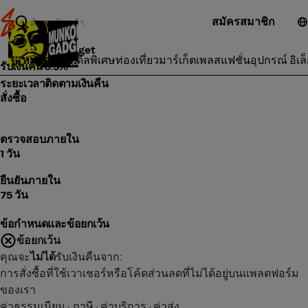
สมัครสมาชิก
Munkong Gadget
หมวดหมู่
ดีลพิเศษ
ท่องเที่ยว
มาร์เก็ตเพลส
แฟชั่น
อุปกรณ์ อิเล
รับเงินคืน 0.5%
ระยะเวลาติดตามเงินคืน
สั่งซื้อ
ตรวจสอบภายใน
1 วัน
ยืนยันภายใน
75 วัน
ข้อกำหนดและข้อยกเว้น
ข้อยกเว้น
คุณจะ
ไม่ได้
รับเงินคืนจาก:
การสั่งซื้อที่ใช้เวาเชอร์หรือโค้ดส่วนลดที่ไม่ได้อยู่บนแพลตฟอร์ม
ของเรา
ค่าธรรมเนียม · ภาษี · ค่าบริการ · ค่าส่ง