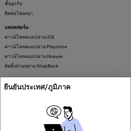
ชั้นธุรกิจ
ติดต่อโฆษณา
แพลตฟอร์ม
ดาวน์โหลดแอป ผ่าน iOS
ดาวน์โหลดแอป ผ่าน Playstore
ดาวน์โหลดแอป ผ่าน Huawei
ติดตั้งส่วนขยาย ShopBack
วิธีการใช้งาน
ยืนยันประเทศ/ภูมิภาค
ช้อปออนไลน์และรับเงินคืน
Secured by