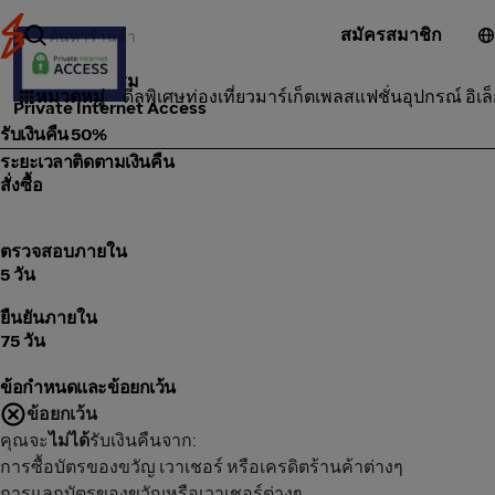
สมัครสมาชิก
บริการ ซ่อมแซม
หมวดหมู่
ดีลพิเศษ
ท่องเที่ยว
มาร์เก็ตเพลส
แฟชั่น
อุปกรณ์ อิเล
Private Internet Access
รับเงินคืน 50%
ระยะเวลาติดตามเงินคืน
สั่งซื้อ
ตรวจสอบภายใน
5 วัน
ยืนยันภายใน
75 วัน
ข้อกำหนดและข้อยกเว้น
ข้อยกเว้น
คุณจะ
ไม่ได้
รับเงินคืนจาก:
การซื้อบัตรของขวัญ เวาเชอร์ หรือเครดิตร้านค้าต่างๆ
การแลกบัตรของขวัญหรือเวาเชอร์ต่างๆ