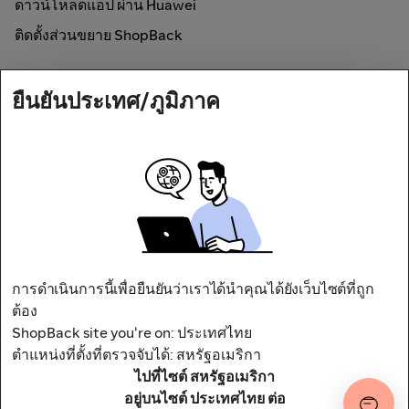
ดาวน์โหลดแอป ผ่าน Huawei
ติดตั้งส่วนขยาย ShopBack
วิธีการใช้งาน
ยืนยันประเทศ/ภูมิภาค
ช้อปออนไลน์และรับเงินคืน
Secured by
การดำเนินการนี้เพื่อยืนยันว่าเราได้นำคุณได้ยังเว็บไซต์ที่ถูก
ต้อง
ที่อยู่ : 50 อาคารจีเอ็มเอ็มแกรมมี่เพลส
ShopBack site you're on: ประเทศไทย
ยูนิตเลขที่ 1909-1910 ชั้น 19 ซอย 21 (อโศก) สุขุมวิท
ตำแหน่งที่ตั้งที่ตรวจจับได้: สหรัฐอเมริกา
แขวงคลองเตยเหนือ เขตวัฒนา กรุงเทพมหานคร 10110
ไปที่ไซต์ สหรัฐอเมริกา
เงื่อนไขและข้อกำหนด
นโยบายความเป็นส่วนตัว
อยู่บนไซต์ ประเทศไทย ต่อ