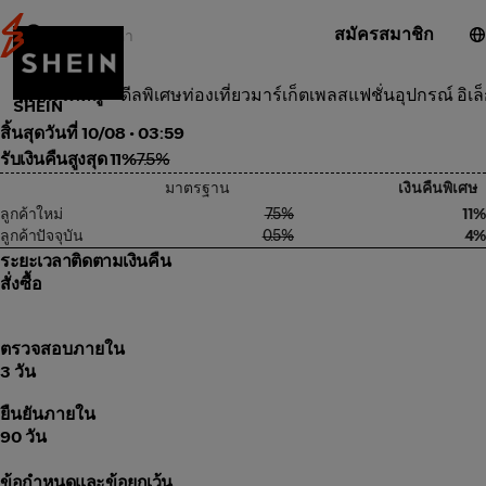
สมัครสมาชิก
แฟชั่น
หมวดหมู่
ดีลพิเศษ
ท่องเที่ยว
มาร์เก็ตเพลส
แฟชั่น
อุปกรณ์ อิเล
SHEIN
สิ้นสุดวันที่ 10/08 • 03:59
รับเงินคืนสูงสุด 11%
7.5%
มาตรฐาน
เงินคืนพิเศษ
ลูกค้าใหม่
7.5%
11%
ลูกค้าปัจจุบัน
0.5%
4%
ระยะเวลาติดตามเงินคืน
สั่งซื้อ
ตรวจสอบภายใน
3 วัน
ยืนยันภายใน
90 วัน
ข้อกำหนดและข้อยกเว้น