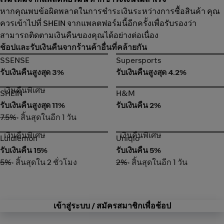
หากคุณพบข้อผิดพลาดในการชำระเงินระหว่างการซื้อสินค้า คุณ
ควรเข้าไปที่ SHEIN จากแพลตฟอร์มนี้อีกครั้งเพื่อรับรองว่า
สามารถติดตามเงินคืนของคุณได้อย่างต่อเนื่อง
ช้อปและรับเงินคืนจากร้านค้าอื่นที่คล้ายกัน
SSENSE
Supersports
SSENSE
Supersports
รับเงินคืนสูงสุด 3%
รับเงินคืนสูงสุด 4.2%
เงินคืนพิเศษ
SHEIN
H&M
SHEIN
H&M
รับเงินคืนสูงสุด 11%
รับเงินคืน 2%
7.5%
• สิ้นสุดในอีก 1 วัน
เงินคืนพิเศษ
เงินคืนพิเศษ
Lululemon
Uniqlo
Lululemon
Uniqlo
รับเงินคืน 15%
รับเงินคืน 5%
5%
• สิ้นสุดใน 2 ชั่วโมง
2%
• สิ้นสุดในอีก 1 วัน
เข้าสู่ระบบ / สมัครสมาชิกเพื่อช้อป