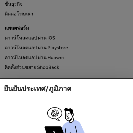
ชั้นธุรกิจ
ติดต่อโฆษณา
แพลตฟอร์ม
ดาวน์โหลดแอป ผ่าน iOS
ดาวน์โหลดแอป ผ่าน Playstore
ดาวน์โหลดแอป ผ่าน Huawei
ติดตั้งส่วนขยาย ShopBack
วิธีการใช้งาน
ยืนยันประเทศ/ภูมิภาค
ช้อปออนไลน์และรับเงินคืน
Secured by