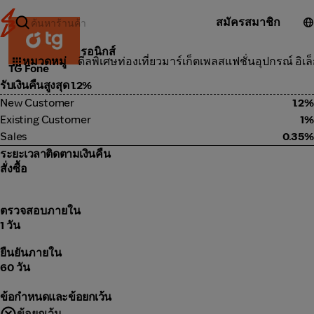
สมัครสมาชิก
อุปกรณ์ อิเล็กทรอนิกส์
หมวดหมู่
ดีลพิเศษ
ท่องเที่ยว
มาร์เก็ตเพลส
แฟชั่น
อุปกรณ์ อิเล
TG Fone
รับเงินคืนสูงสุด 1.2%
New Customer
1.2%
Existing Customer
1%
Sales
0.35%
ระยะเวลาติดตามเงินคืน
สั่งซื้อ
ตรวจสอบภายใน
1 วัน
ยืนยันภายใน
60 วัน
ข้อกำหนดและข้อยกเว้น
ข้อยกเว้น