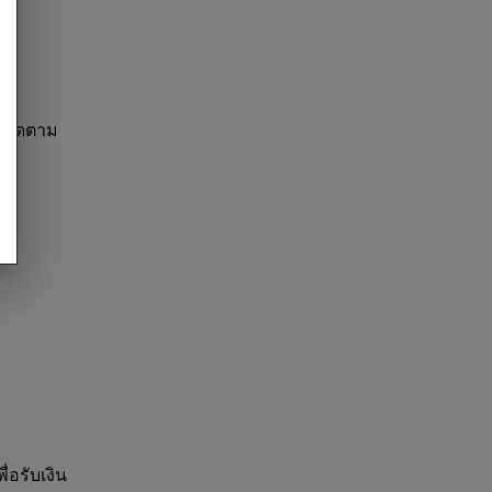
ูกติดตาม
่อรับเงิน