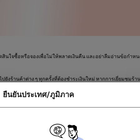
สินใจซื้อหรือจองเพื่อไม่ให้พลาดเงินคืน และอย่าลืมอ่านข้อกำห
ไปยังร้านค้าต่าง ๆ ทุกครั้งที่ต้องชำระเงินใหม่ หากการเยี่ยมชมร้
นำให้กลับมาเริ่มช้อปปิ้งจากแอปฯของเราใหม่
ยืนยันประเทศ/ภูมิภาค