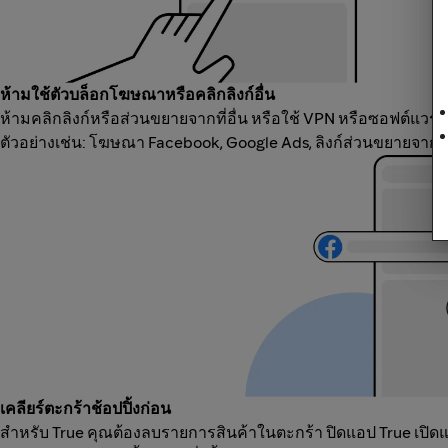
ห้ามใช้ตัวบล็อกโฆษณาหรือคลิกลิงก์อื่น
ห้ามคลิกลิงก์หรือส่วนขยายจากที่อื่น หรือใช้ VPN หรือซอฟต์แวร์
ตัวอย่างเช่น: โฆษณา Facebook, Google Ads, ลิงก์ส่วนขยายจากแ
เคลียร์ตะกร้าช้อปปิ้งก่อน
สำหรับ True คุณต้องลบรายการสินค้าในตะกร้า ปิดแอป True เปิดแพลต