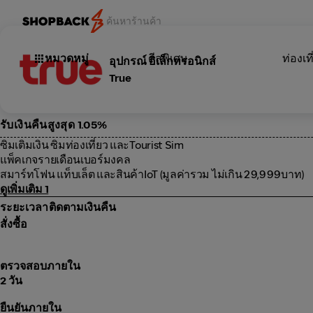
หมวดหมู่
ดีลพิเศษ
ท่องเที
อุปกรณ์ อิเล็กทรอนิกส์
True
รับเงินคืนสูงสุด 1.05%
ซิมเติมเงิน ซิมท่องเที่ยว และTourist Sim
แพ็คเกจรายเดือนเบอร์มงคล
สมาร์ทโฟน แท็บเล็ต และสินค้าIoT (มูลค่ารวม ไม่เกิน 29,999บาท)
ดูเพิ่มเติม 1
ระยะเวลาติดตามเงินคืน
สั่งซื้อ
ตรวจสอบภายใน
2 วัน
ยืนยันภายใน