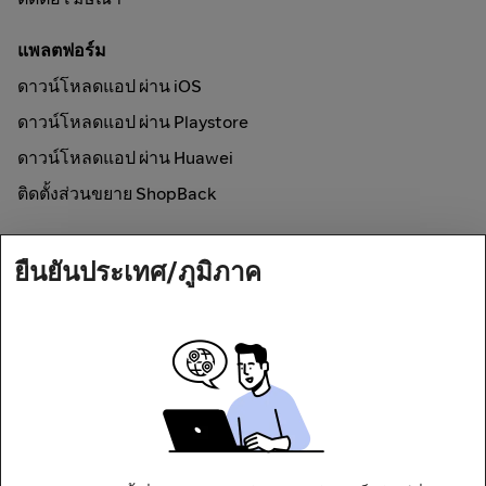
แพลตฟอร์ม
ดาวน์โหลดแอป ผ่าน iOS
ดาวน์โหลดแอป ผ่าน Playstore
ดาวน์โหลดแอป ผ่าน Huawei
ติดตั้งส่วนขยาย ShopBack
วิธีการใช้งาน
ยืนยันประเทศ/ภูมิภาค
ช้อปออนไลน์และรับเงินคืน
Secured by