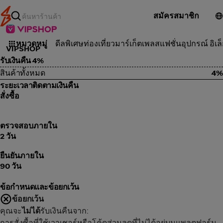
สมัครสมาชิก
แฟชั่น
หมวดหมู่
ดีลพิเศษ
ท่องเที่ยว
มาร์เก็ตเพลส
แฟชั่น
อุปกรณ์ อิเล
VIPSHOP
รับเงินคืน 4%
สินค้าทั้งหมด
4%
ระยะเวลาติดตามเงินคืน
สั่งซื้อ
ตรวจสอบภายใน
2 วัน
ยืนยันภายใน
90 วัน
ข้อกำหนดและข้อยกเว้น
ข้อยกเว้น
คุณจะ
ไม่ได้
รับเงินคืนจาก:
การสั่งซื้อที่ใช้เวาเชอร์หรือโค้ดส่วนลดที่ไม่ได้อยู่บนแพลตฟอร์ม