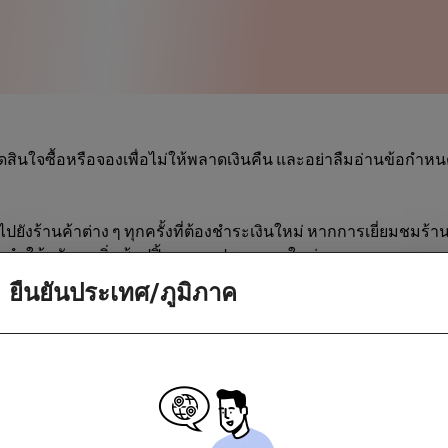
สินใจซื้อหรือจองเพื่อไม่ให้พลาดเงินคืน และอย่าลืมอ่านข้อกำห
ไปยังร้านค้าต่าง ๆ ทุกครั้งที่ต้องชำระเงินใหม่ หากการเยี่ยมชมร้
นำให้กลับมาเริ่มช้อปปิ้งจากแอปฯของเราใหม่
ยืนยันประเทศ/ภูมิภาค