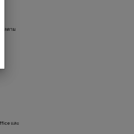
ูกติดตาม
ffice และ